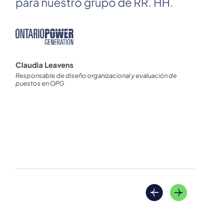
para nuestro grupo de RR. HH.
ge
Su
Claudia Leavens
Responsable de diseño organizacional y evaluación de
Mic
puestos en OPG
Dire
cult