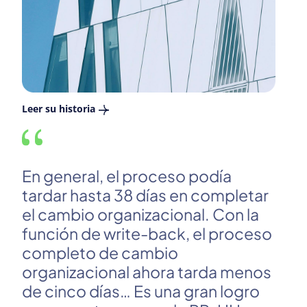
Leer su historia
Se
ti
En general, el proceso podía
de
tardar hasta 38 días en completar
fu
el cambio organizacional. Con la
di
función de write-back, el proceso
de
completo de cambio
fu
organizacional ahora tarda menos
in
de cinco días… Es una gran logro
a 