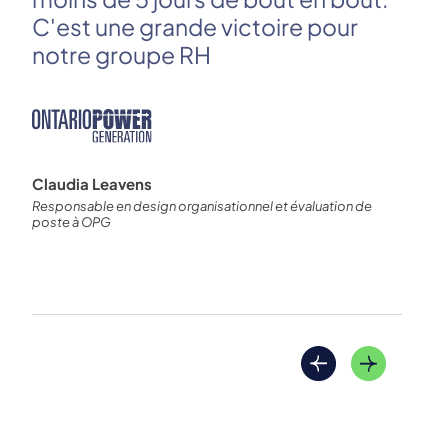
he
C'est une grande victoire pour
ma
notre groupe RH
in
cl
Claudia Leavens
Responsable en design organisationnel et évaluation de
Mic
poste à OPG
Diri
tran