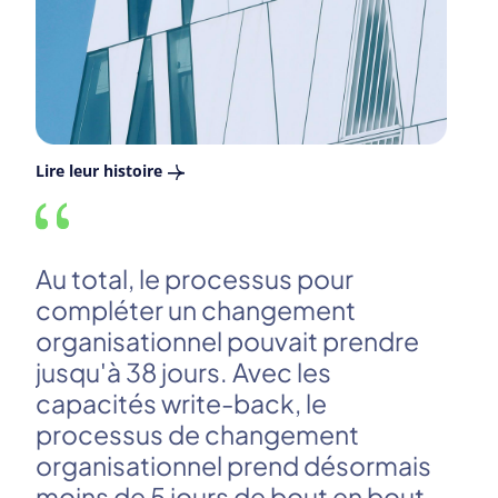
Lire leur histoire
Av
av
Au total, le processus pour
te
compléter un changement
gr
organisationnel pouvait prendre
di
jusqu'à 38 jours. Avec les
le
capacités write-back, le
se
processus de changement
fo
organisationnel prend désormais
ra
moins de 5 jours de bout en bout.